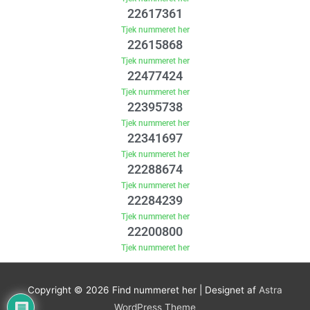
22617361
Tjek nummeret her
22615868
Tjek nummeret her
22477424
Tjek nummeret her
22395738
Tjek nummeret her
22341697
Tjek nummeret her
22288674
Tjek nummeret her
22284239
Tjek nummeret her
22200800
Tjek nummeret her
Copyright © 2026
Find nummeret her
| Designet af
Astra
WordPress Theme