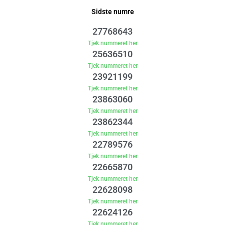
Sidste numre
27768643
Tjek nummeret her
25636510
Tjek nummeret her
23921199
Tjek nummeret her
23863060
Tjek nummeret her
23862344
Tjek nummeret her
22789576
Tjek nummeret her
22665870
Tjek nummeret her
22628098
Tjek nummeret her
22624126
Tjek nummeret her