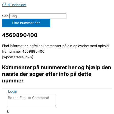
Gå til indholdet
Søg
Find nummer her
4569890400
Find information og/eller kommenter på din oplevelse med opkald
fra nummer 4569890400
[wpdatatable id=6]
Kommenter på nummeret her og hjælp den
næste der søger efter info på dette
nummer.
Login