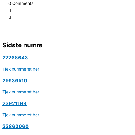
0
Comments
Sidste numre
27768643
Tjek nummeret her
25636510
Tjek nummeret her
23921199
Tjek nummeret her
23863060