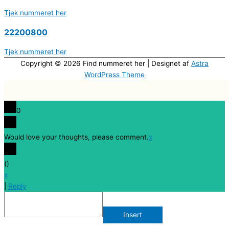
Tjek nummeret her
22200800
Tjek nummeret her
Copyright © 2026
Find nummeret her
| Designet af
Astra
WordPress Theme
0
Would love your thoughts, please comment.
x
(
)
x
|
Reply
Insert