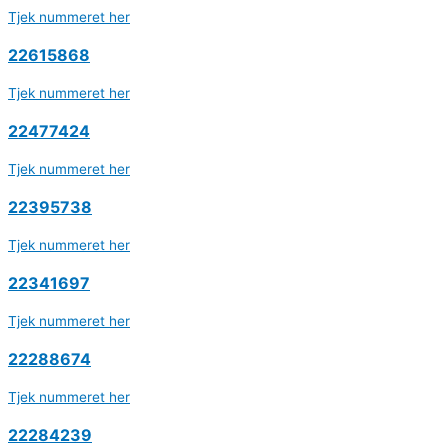
Tjek nummeret her
22615868
Tjek nummeret her
22477424
Tjek nummeret her
22395738
Tjek nummeret her
22341697
Tjek nummeret her
22288674
Tjek nummeret her
22284239