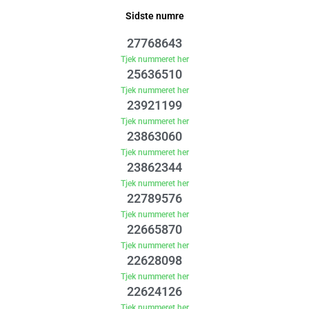
Sidste numre
27768643
Tjek nummeret her
25636510
Tjek nummeret her
23921199
Tjek nummeret her
23863060
Tjek nummeret her
23862344
Tjek nummeret her
22789576
Tjek nummeret her
22665870
Tjek nummeret her
22628098
Tjek nummeret her
22624126
Tjek nummeret her