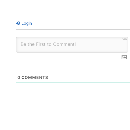
Login
100
0
COMMENTS