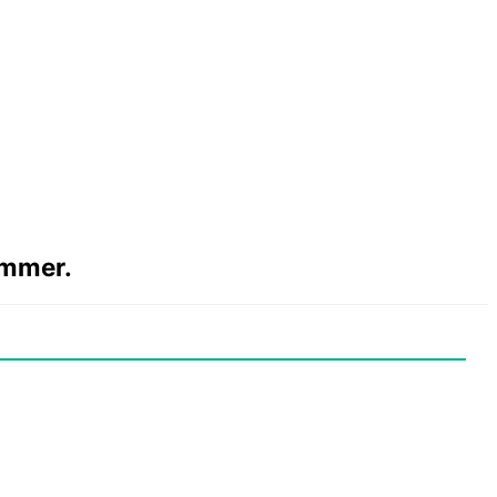
ummer.