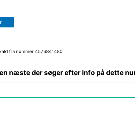
r
opkald fra nummer 4576841480
n næste der søger efter info på dette n