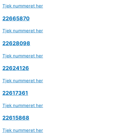
Tjek nummeret her
22665870
Tjek nummeret her
22628098
Tjek nummeret her
22624126
Tjek nummeret her
22617361
Tjek nummeret her
22615868
Tjek nummeret her