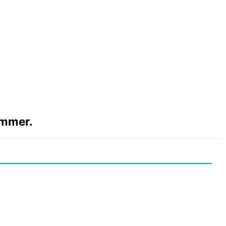
ummer.