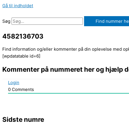
Gå til indholdet
Søg
Find nummer he
4582136703
Find information og/eller kommenter på din oplevelse med 
[wpdatatable id=6]
Kommenter på nummeret her og hjælp de
Login
0
Comments
Sidste numre