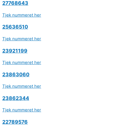
27768643
Tjek nummeret her
25636510
Tjek nummeret her
23921199
Tjek nummeret her
23863060
Tjek nummeret her
23862344
Tjek nummeret her
22789576