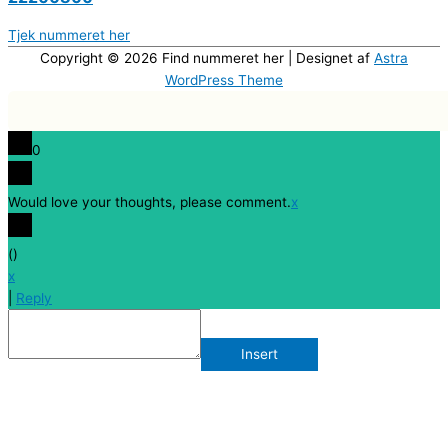
Tjek nummeret her
Copyright © 2026
Find nummeret her
| Designet af
Astra
WordPress Theme
0
Would love your thoughts, please comment.
x
(
)
x
|
Reply
Insert