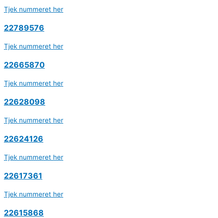
Tjek nummeret her
22789576
Tjek nummeret her
22665870
Tjek nummeret her
22628098
Tjek nummeret her
22624126
Tjek nummeret her
22617361
Tjek nummeret her
22615868