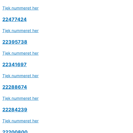
Tjek nummeret her
22477424
Tjek nummeret her
22395738
Tjek nummeret her
22341697
Tjek nummeret her
22288674
Tjek nummeret her
22284239
Tjek nummeret her
22200800