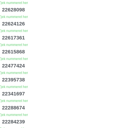
Tjek nummeret her
22628098
Tjek nummeret her
22624126
Tjek nummeret her
22617361
Tjek nummeret her
22615868
Tjek nummeret her
22477424
Tjek nummeret her
22395738
Tjek nummeret her
22341697
Tjek nummeret her
22288674
Tjek nummeret her
22284239