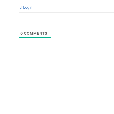
Login
0
COMMENTS