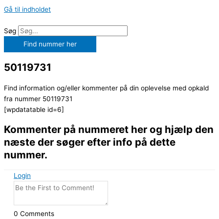
Gå til indholdet
Søg
Find nummer her
50119731
Find information og/eller kommenter på din oplevelse med opkald
fra nummer 50119731
[wpdatatable id=6]
Kommenter på nummeret her og hjælp den
næste der søger efter info på dette
nummer.
Login
0
Comments