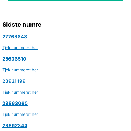
Sidste numre
27768643
Tjek nummeret her
25636510
Tjek nummeret her
23921199
Tjek nummeret her
23863060
Tjek nummeret her
23862344