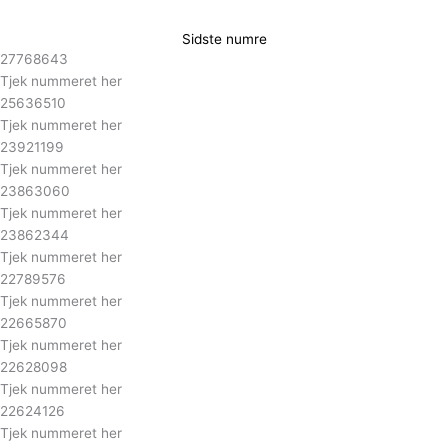
Sidste numre
27768643
Tjek nummeret her
25636510
Tjek nummeret her
23921199
Tjek nummeret her
23863060
Tjek nummeret her
23862344
Tjek nummeret her
22789576
Tjek nummeret her
22665870
Tjek nummeret her
22628098
Tjek nummeret her
22624126
Tjek nummeret her