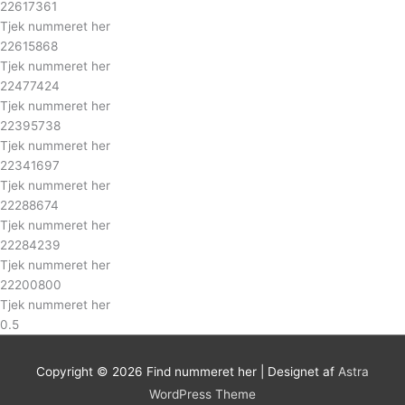
22617361
Tjek nummeret her
22615868
Tjek nummeret her
22477424
Tjek nummeret her
22395738
Tjek nummeret her
22341697
Tjek nummeret her
22288674
Tjek nummeret her
22284239
Tjek nummeret her
22200800
Tjek nummeret her
Copyright © 2026
Find nummeret her
| Designet af
Astra
WordPress Theme