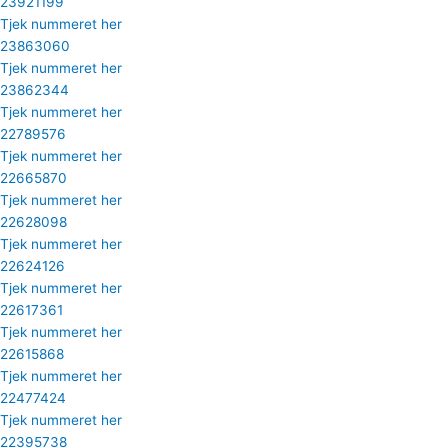
23921199
Tjek nummeret her
23863060
Tjek nummeret her
23862344
Tjek nummeret her
22789576
Tjek nummeret her
22665870
Tjek nummeret her
22628098
Tjek nummeret her
22624126
Tjek nummeret her
22617361
Tjek nummeret her
22615868
Tjek nummeret her
22477424
Tjek nummeret her
22395738