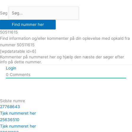
Gå
til
Søg
indholdet
Find nummer her
50511615
Find information og/eller kommenter på din oplevelse med opkald fra
nummer 50511615
[wpdatatable id=6]
Kommenter på nummeret her og hjælp den næste der søger efter
info på dette nummer.
Login
0
Comments
Sidste numre
27768643
Tjek nummeret her
25636510
Tjek nummeret her