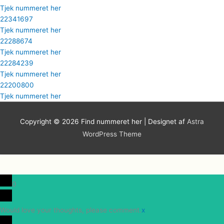
Tjek nummeret her
22341697
Tjek nummeret her
22288674
Tjek nummeret her
22284239
Tjek nummeret her
22200800
Tjek nummeret her
Copyright © 2026
Find nummeret her
| Designet af
Astra
WordPress Theme
0
Would love your thoughts, please comment.
x