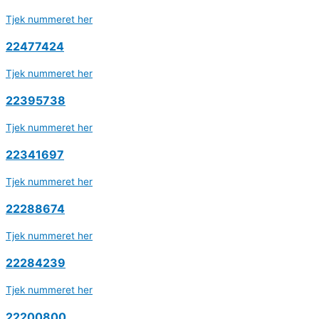
Tjek nummeret her
22477424
Tjek nummeret her
22395738
Tjek nummeret her
22341697
Tjek nummeret her
22288674
Tjek nummeret her
22284239
Tjek nummeret her
22200800