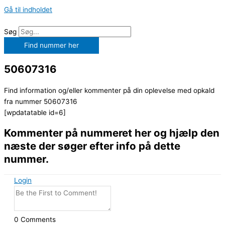
Gå til indholdet
Søg
Find nummer her
50607316
Find information og/eller kommenter på din oplevelse med opkald
fra nummer 50607316
[wpdatatable id=6]
Kommenter på nummeret her og hjælp den
næste der søger efter info på dette
nummer.
Login
0
Comments