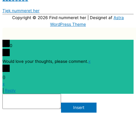
Tjek nummeret her
Copyright © 2026
Find nummeret her
| Designet af
Astra
WordPress Theme
0
Would love your thoughts, please comment.
x
(
)
x
|
Reply
Insert