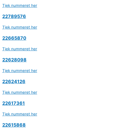
Tjek nummeret her
22789576
Tjek nummeret her
22665870
Tjek nummeret her
22628098
Tjek nummeret her
22624126
Tjek nummeret her
22617361
Tjek nummeret her
22615868