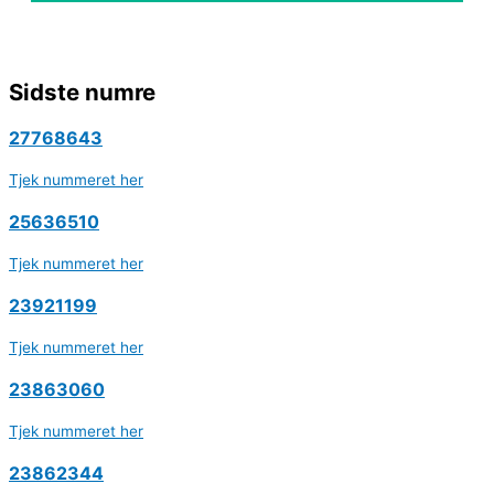
Sidste numre
27768643
Tjek nummeret her
25636510
Tjek nummeret her
23921199
Tjek nummeret her
23863060
Tjek nummeret her
23862344