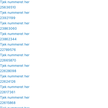
Tjek nummeret her
25636510
Tjek nummeret her
23921199
Tjek nummeret her
23863060
Tjek nummeret her
23862344
Tjek nummeret her
22789576
Tjek nummeret her
22665870
Tjek nummeret her
22628098
Tjek nummeret her
22624126
Tjek nummeret her
22617361
Tjek nummeret her
22615868