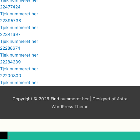
Tjek nummeret her
22477424
Tjek nummeret her
22395738
Tjek nummeret her
22341697
Tjek nummeret her
22288674
Tjek nummeret her
22284239
Tjek nummeret her
22200800
Tjek nummeret her
Copyright © 2026
Find nummeret her
| Designet af
Astra
WordPress Theme
0