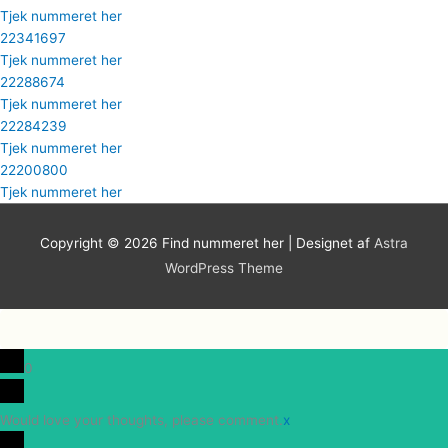
Tjek nummeret her
22341697
Tjek nummeret her
22288674
Tjek nummeret her
22284239
Tjek nummeret her
22200800
Tjek nummeret her
Copyright © 2026
Find nummeret her
| Designet af
Astra
WordPress Theme
0
Would love your thoughts, please comment.
x