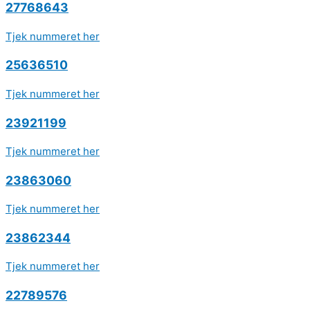
27768643
Tjek nummeret her
25636510
Tjek nummeret her
23921199
Tjek nummeret her
23863060
Tjek nummeret her
23862344
Tjek nummeret her
22789576