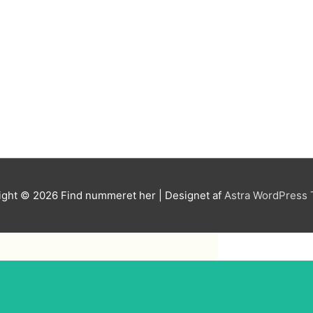
ight © 2026
Find nummeret her
| Designet af
Astra WordPress