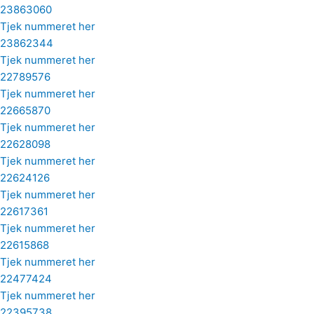
23863060
Tjek nummeret her
23862344
Tjek nummeret her
22789576
Tjek nummeret her
22665870
Tjek nummeret her
22628098
Tjek nummeret her
22624126
Tjek nummeret her
22617361
Tjek nummeret her
22615868
Tjek nummeret her
22477424
Tjek nummeret her
22395738