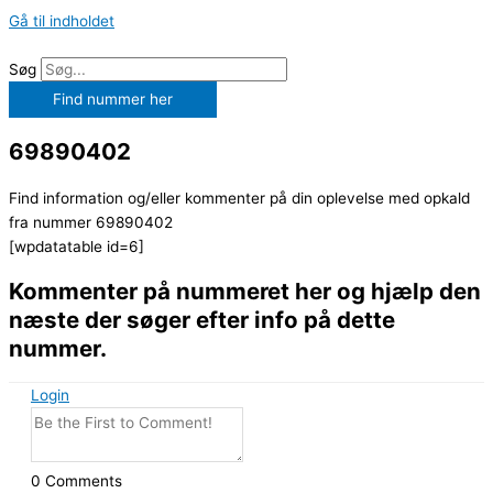
Gå til indholdet
Søg
Find nummer her
69890402
Find information og/eller kommenter på din oplevelse med opkald
fra nummer 69890402
[wpdatatable id=6]
Kommenter på nummeret her og hjælp den
næste der søger efter info på dette
nummer.
Login
0
Comments