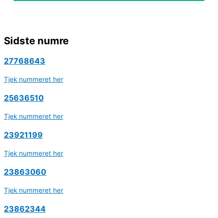
Sidste numre
27768643
Tjek nummeret her
25636510
Tjek nummeret her
23921199
Tjek nummeret her
23863060
Tjek nummeret her
23862344