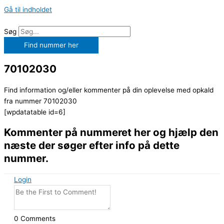
Gå til indholdet
Søg
Find nummer her
70102030
Find information og/eller kommenter på din oplevelse med opkald
fra nummer 70102030
[wpdatatable id=6]
Kommenter på nummeret her og hjælp den
næste der søger efter info på dette
nummer.
Login
0
Comments