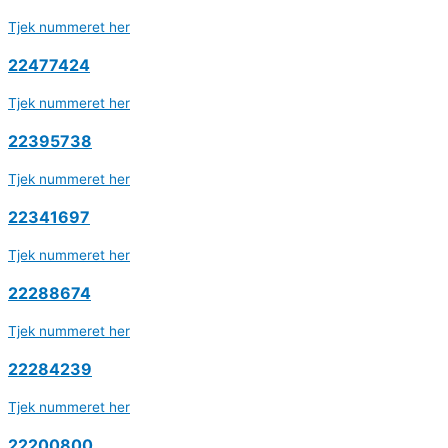
Tjek nummeret her
22477424
Tjek nummeret her
22395738
Tjek nummeret her
22341697
Tjek nummeret her
22288674
Tjek nummeret her
22284239
Tjek nummeret her
22200800