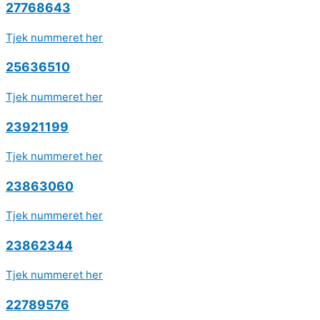
27768643
Tjek nummeret her
25636510
Tjek nummeret her
23921199
Tjek nummeret her
23863060
Tjek nummeret her
23862344
Tjek nummeret her
22789576