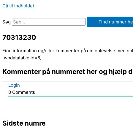
Gå til indholdet
Søg
Find nummer he
70313230
Find information og/eller kommenter på din oplevelse med o
[wpdatatable id=6]
Kommenter på nummeret her og hjælp de
Login
0
Comments
Sidste numre