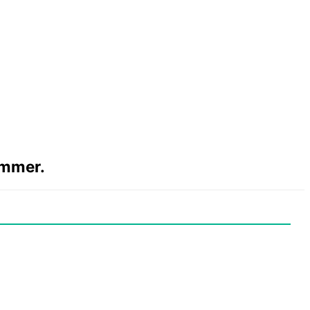
ummer.