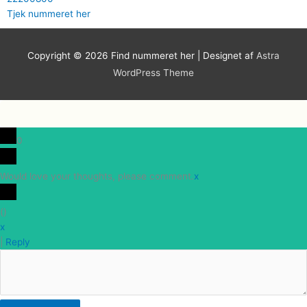
Tjek nummeret her
Copyright © 2026
Find nummeret her
| Designet af
Astra
WordPress Theme
0
Would love your thoughts, please comment.
x
(
)
x
|
Reply