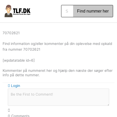
Gå
Søg
til
Find nummer her
indholdet
70702621
Find information og/eller kommenter på din oplevelse med opkald
fra nummer 70702621
[wpdatatable id=6]
Kommenter på nummeret her og hjælp den næste der søger efter
info på dette nummer.
Login
0
Comments