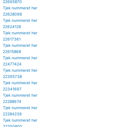
22665870
Tjek nummeret her
22628098
Tjek nummeret her
22624126
Tjek nummeret her
22617361
Tjek nummeret her
22615868
Tjek nummeret her
22477424
Tjek nummeret her
22395738
Tjek nummeret her
22341697
Tjek nummeret her
22288674
Tjek nummeret her
22284239
Tjek nummeret her
22200800