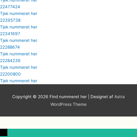
Tjek nummeret her
22477424
Tjek nummeret her
22395738
Tjek nummeret her
22341697
Tjek nummeret her
22288674
Tjek nummeret her
22284239
Tjek nummeret her
22200800
Tjek nummeret her
Copyright © 2026
Find nummeret her
| Designet af
Astra
WordPress Theme
0