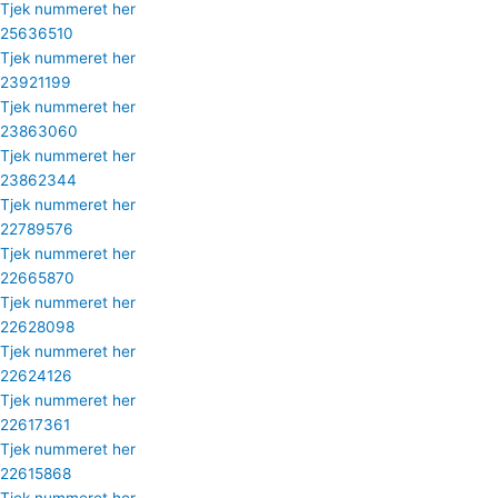
Tjek nummeret her
25636510
Tjek nummeret her
23921199
Tjek nummeret her
23863060
Tjek nummeret her
23862344
Tjek nummeret her
22789576
Tjek nummeret her
22665870
Tjek nummeret her
22628098
Tjek nummeret her
22624126
Tjek nummeret her
22617361
Tjek nummeret her
22615868