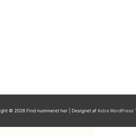
ight © 2026
Find nummeret her
| Designet af
Astra WordPress