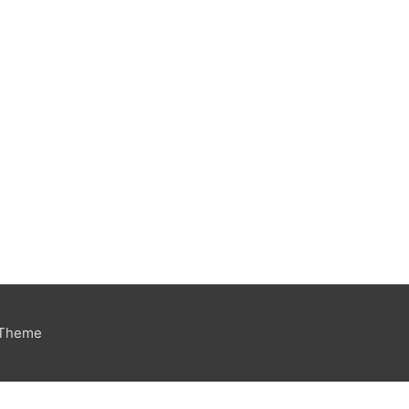
 Theme