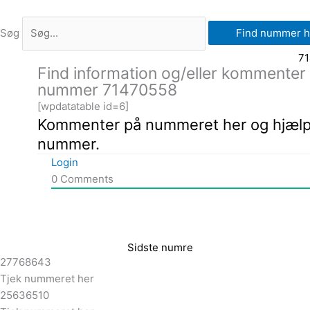
Gå
til
Søg
Find nummer h
indholdet
7
Find information og/eller kommenter
nummer 71470558
[wpdatatable id=6]
Kommenter på nummeret her og hjælp 
nummer.
Login
0
Comments
Sidste numre
27768643
Tjek nummeret her
25636510