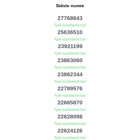
Sidste numre
27768643
Tjek nummeret her
25636510
Tjek nummeret her
23921199
Tjek nummeret her
23863060
Tjek nummeret her
23862344
Tjek nummeret her
22789576
Tjek nummeret her
22665870
Tjek nummeret her
22628098
Tjek nummeret her
22624126
Tjek nummeret her