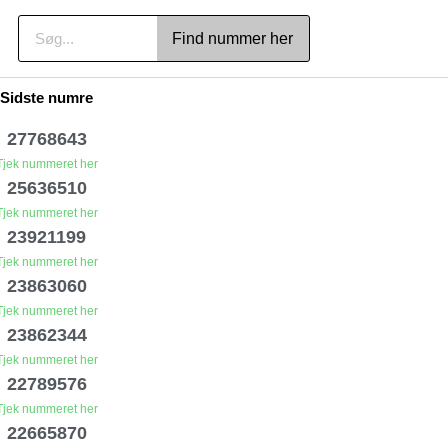
Søg
Find nummer her
Sidste numre
27768643
Tjek nummeret her
25636510
Tjek nummeret her
23921199
Tjek nummeret her
23863060
Tjek nummeret her
23862344
Tjek nummeret her
22789576
Tjek nummeret her
22665870