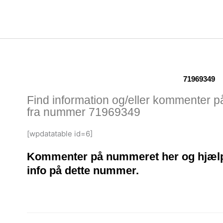
Gå
til
indholdet
71969349
Find information og/eller kommenter p
fra nummer 71969349
[wpdatatable id=6]
Kommenter på nummeret her og hjælp 
info på dette nummer.