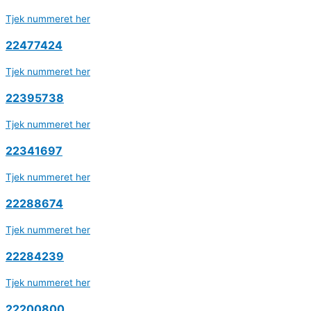
Tjek nummeret her
22477424
Tjek nummeret her
22395738
Tjek nummeret her
22341697
Tjek nummeret her
22288674
Tjek nummeret her
22284239
Tjek nummeret her
22200800