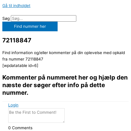
Gå til indholdet
Søg
Find nummer her
72118847
Find information og/eller kommenter på din oplevelse med opkald
fra nummer 72118847
[wpdatatable id=6]
Kommenter på nummeret her og hjælp den
næste der søger efter info på dette
nummer.
Login
0
Comments