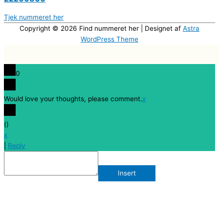
Tjek nummeret her
Copyright © 2026
Find nummeret her
| Designet af
Astra
WordPress Theme
0
Would love your thoughts, please comment.
x
(
)
x
|
Reply
Insert