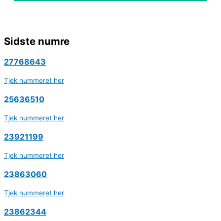
Sidste numre
27768643
Tjek nummeret her
25636510
Tjek nummeret her
23921199
Tjek nummeret her
23863060
Tjek nummeret her
23862344