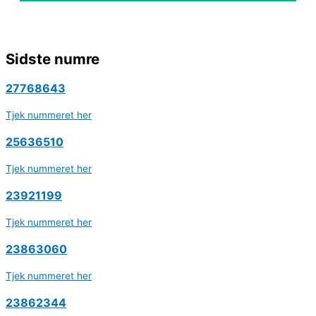
Sidste numre
27768643
Tjek nummeret her
25636510
Tjek nummeret her
23921199
Tjek nummeret her
23863060
Tjek nummeret her
23862344