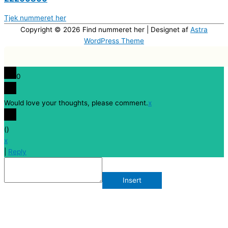
Tjek nummeret her
Copyright © 2026
Find nummeret her
| Designet af
Astra
WordPress Theme
0
Would love your thoughts, please comment.
x
(
)
x
|
Reply
Insert