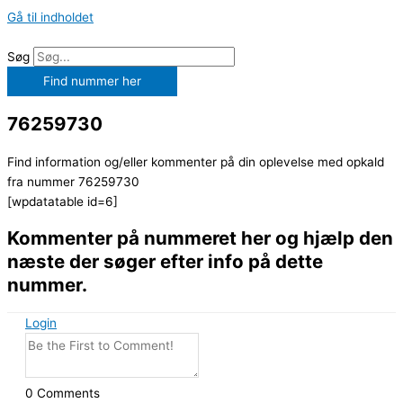
Gå til indholdet
Søg
Find nummer her
76259730
Find information og/eller kommenter på din oplevelse med opkald
fra nummer 76259730
[wpdatatable id=6]
Kommenter på nummeret her og hjælp den
næste der søger efter info på dette
nummer.
Login
0
Comments