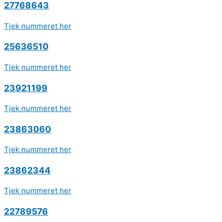
27768643
Tjek nummeret her
25636510
Tjek nummeret her
23921199
Tjek nummeret her
23863060
Tjek nummeret her
23862344
Tjek nummeret her
22789576