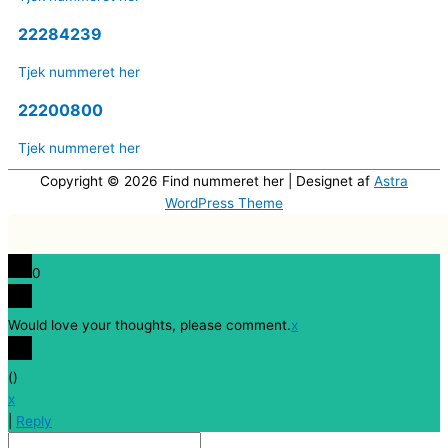
22284239
Tjek nummeret her
22200800
Tjek nummeret her
Copyright © 2026
Find nummeret her
| Designet af
Astra
WordPress Theme
0
Would love your thoughts, please comment.
x
(
)
x
|
Reply