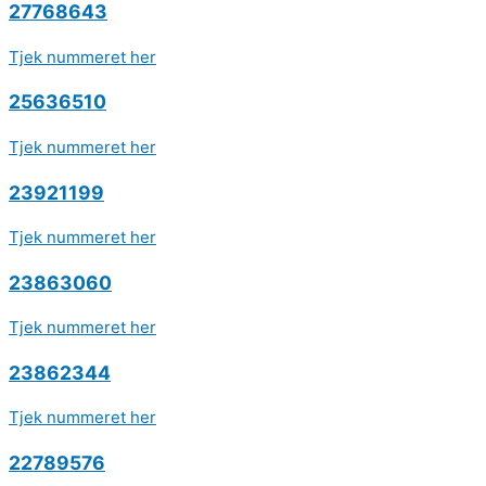
27768643
Tjek nummeret her
25636510
Tjek nummeret her
23921199
Tjek nummeret her
23863060
Tjek nummeret her
23862344
Tjek nummeret her
22789576