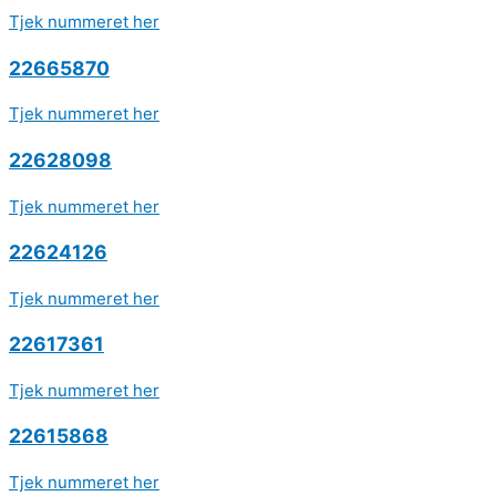
Tjek nummeret her
22665870
Tjek nummeret her
22628098
Tjek nummeret her
22624126
Tjek nummeret her
22617361
Tjek nummeret her
22615868
Tjek nummeret her