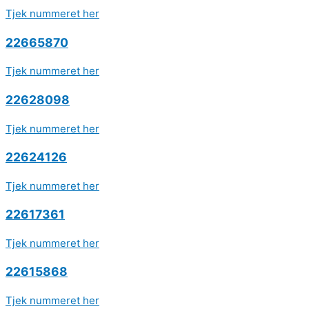
Tjek nummeret her
22665870
Tjek nummeret her
22628098
Tjek nummeret her
22624126
Tjek nummeret her
22617361
Tjek nummeret her
22615868
Tjek nummeret her