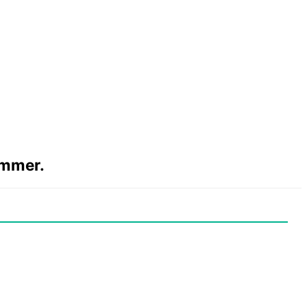
ummer.