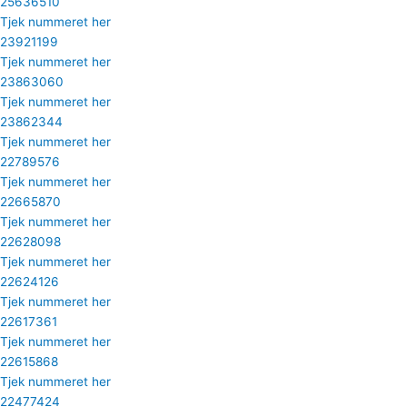
25636510
Tjek nummeret her
23921199
Tjek nummeret her
23863060
Tjek nummeret her
23862344
Tjek nummeret her
22789576
Tjek nummeret her
22665870
Tjek nummeret her
22628098
Tjek nummeret her
22624126
Tjek nummeret her
22617361
Tjek nummeret her
22615868
Tjek nummeret her
22477424