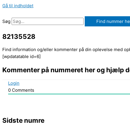
Gå til indholdet
Søg
Find nummer he
82135528
Find information og/eller kommenter på din oplevelse med o
[wpdatatable id=6]
Kommenter på nummeret her og hjælp de
Login
0
Comments
Sidste numre