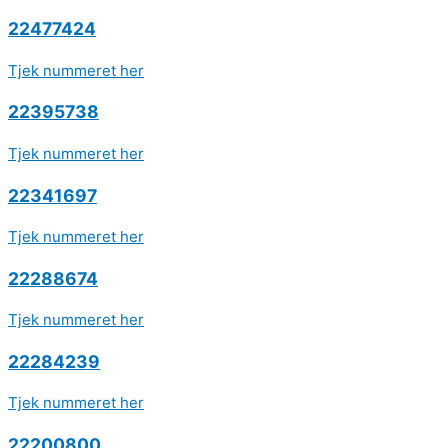
22477424
Tjek nummeret her
22395738
Tjek nummeret her
22341697
Tjek nummeret her
22288674
Tjek nummeret her
22284239
Tjek nummeret her
22200800