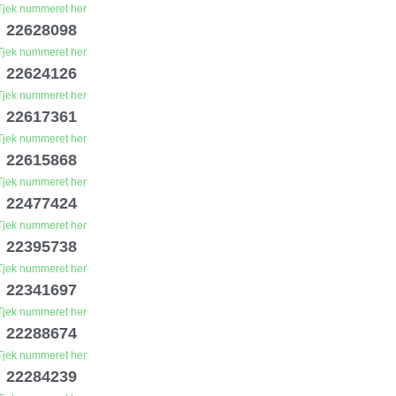
Tjek nummeret her
22628098
Tjek nummeret her
22624126
Tjek nummeret her
22617361
Tjek nummeret her
22615868
Tjek nummeret her
22477424
Tjek nummeret her
22395738
Tjek nummeret her
22341697
Tjek nummeret her
22288674
Tjek nummeret her
22284239