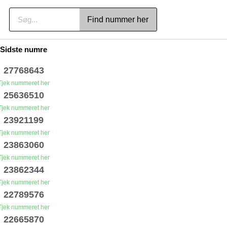
Søg
Find nummer her
Sidste numre
27768643
Tjek nummeret her
25636510
Tjek nummeret her
23921199
Tjek nummeret her
23863060
Tjek nummeret her
23862344
Tjek nummeret her
22789576
Tjek nummeret her
22665870