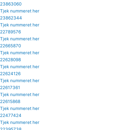
23863060
Tjek nummeret her
23862344
Tjek nummeret her
22789576
Tjek nummeret her
22665870
Tjek nummeret her
22628098
Tjek nummeret her
22624126
Tjek nummeret her
22617361
Tjek nummeret her
22615868
Tjek nummeret her
22477424
Tjek nummeret her
22395738