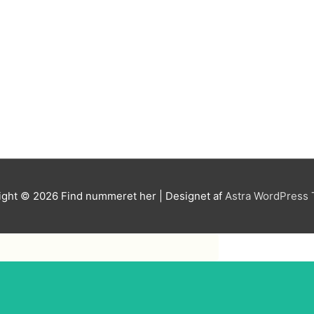
ight © 2026
Find nummeret her
| Designet af
Astra WordPress