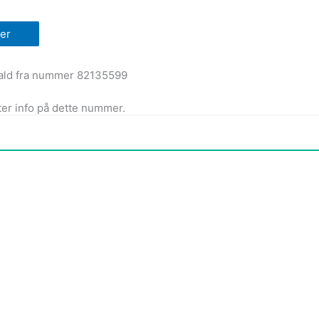
er
kald fra nummer 82135599
er info på dette nummer.