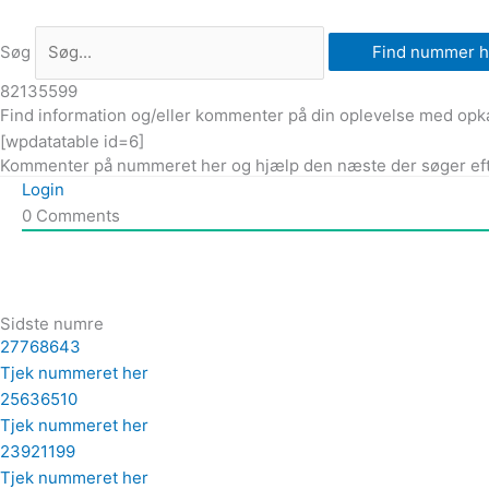
Gå
til
Søg
Find nummer h
indholdet
82135599
Find information og/eller kommenter på din oplevelse med op
[wpdatatable id=6]
Kommenter på nummeret her og hjælp den næste der søger eft
Login
0
Comments
Sidste numre
27768643
Tjek nummeret her
25636510
Tjek nummeret her
23921199
Tjek nummeret her