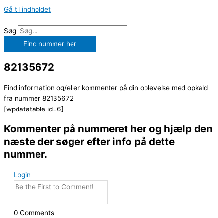
Gå til indholdet
Søg
Find nummer her
82135672
Find information og/eller kommenter på din oplevelse med opkald
fra nummer 82135672
[wpdatatable id=6]
Kommenter på nummeret her og hjælp den
næste der søger efter info på dette
nummer.
Login
0
Comments