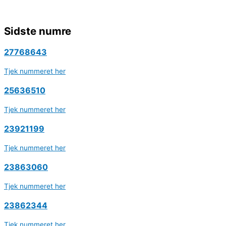
Sidste numre
27768643
Tjek nummeret her
25636510
Tjek nummeret her
23921199
Tjek nummeret her
23863060
Tjek nummeret her
23862344
Tjek nummeret her