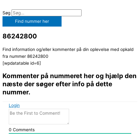
Gå
til
Søg
indholdet
Find nummer her
86242800
Find information og/eller kommenter på din oplevelse med opkald
fra nummer 86242800
[wpdatatable id=6]
Kommenter på nummeret her og hjælp den
næste der søger efter info på dette
nummer.
Login
0
Comments