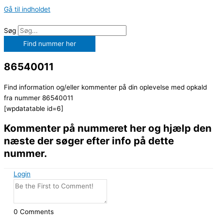
Gå til indholdet
Søg
Find nummer her
86540011
Find information og/eller kommenter på din oplevelse med opkald
fra nummer 86540011
[wpdatatable id=6]
Kommenter på nummeret her og hjælp den
næste der søger efter info på dette
nummer.
Login
0
Comments