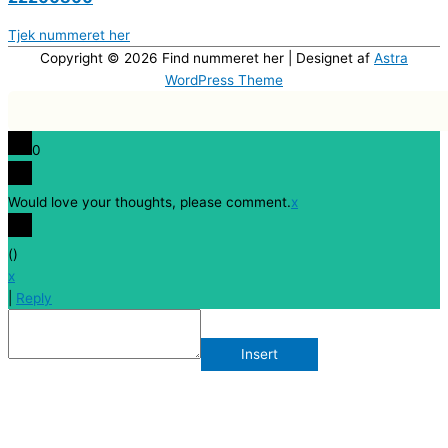
Tjek nummeret her
Copyright © 2026
Find nummeret her
| Designet af
Astra
WordPress Theme
0
Would love your thoughts, please comment.
x
(
)
x
|
Reply
Insert