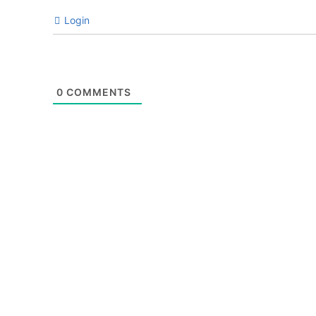
Login
0
COMMENTS