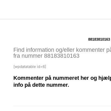
Gå
til
indholdet
88183810163
Find information og/eller kommenter p
fra nummer 88183810163
[wpdatatable id=6]
Kommenter på nummeret her og hjælp 
info på dette nummer.