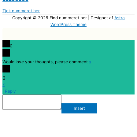
Tjek nummeret her
Copyright © 2026
Find nummeret her
| Designet af
Astra
WordPress Theme
0
Would love your thoughts, please comment.
x
(
)
x
|
Reply
Insert