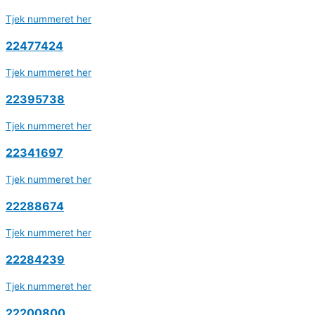
Tjek nummeret her
22477424
Tjek nummeret her
22395738
Tjek nummeret her
22341697
Tjek nummeret her
22288674
Tjek nummeret her
22284239
Tjek nummeret her
22200800