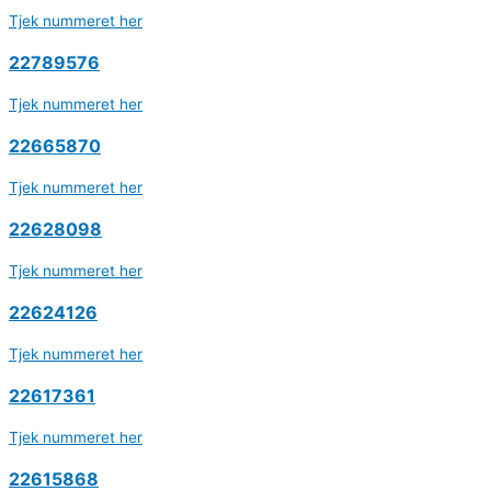
Tjek nummeret her
22789576
Tjek nummeret her
22665870
Tjek nummeret her
22628098
Tjek nummeret her
22624126
Tjek nummeret her
22617361
Tjek nummeret her
22615868