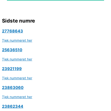
Sidste numre
27768643
Tjek nummeret her
25636510
Tjek nummeret her
23921199
Tjek nummeret her
23863060
Tjek nummeret her
23862344