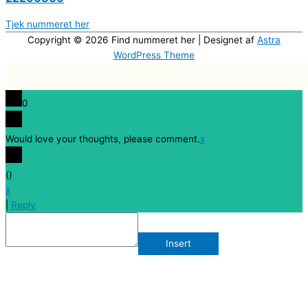
Tjek nummeret her
Copyright © 2026
Find nummeret her
| Designet af
Astra
WordPress Theme
0
Would love your thoughts, please comment.
x
(
)
x
|
Reply
Insert