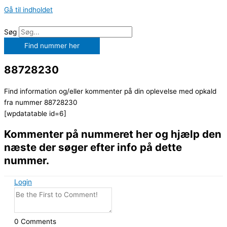
Gå til indholdet
Søg
Find nummer her
88728230
Find information og/eller kommenter på din oplevelse med opkald
fra nummer 88728230
[wpdatatable id=6]
Kommenter på nummeret her og hjælp den
næste der søger efter info på dette
nummer.
Login
0
Comments