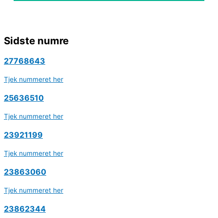
Sidste numre
27768643
Tjek nummeret her
25636510
Tjek nummeret her
23921199
Tjek nummeret her
23863060
Tjek nummeret her
23862344