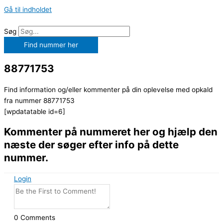
Gå til indholdet
Søg
Find nummer her
88771753
Find information og/eller kommenter på din oplevelse med opkald
fra nummer 88771753
[wpdatatable id=6]
Kommenter på nummeret her og hjælp den
næste der søger efter info på dette
nummer.
Login
0
Comments