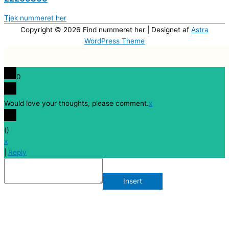
Tjek nummeret her
Copyright © 2026
Find nummeret her
| Designet af
Astra
WordPress Theme
0
Would love your thoughts, please comment.
x
(
)
x
|
Reply
Insert