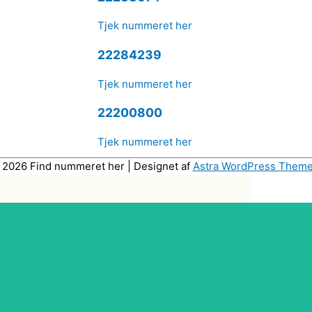
Tjek nummeret her
22284239
Tjek nummeret her
22200800
Tjek nummeret her
© 2026
Find nummeret her
| Designet af
Astra WordPress Them