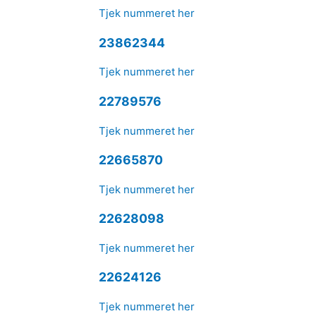
Tjek nummeret her
23862344
Tjek nummeret her
22789576
Tjek nummeret her
22665870
Tjek nummeret her
22628098
Tjek nummeret her
22624126
Tjek nummeret her