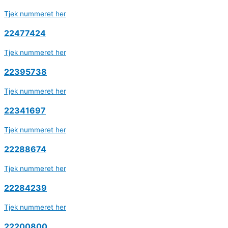
Tjek nummeret her
22477424
Tjek nummeret her
22395738
Tjek nummeret her
22341697
Tjek nummeret her
22288674
Tjek nummeret her
22284239
Tjek nummeret her
22200800