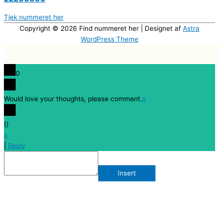
Tjek nummeret her
Copyright © 2026
Find nummeret her
| Designet af
Astra
WordPress Theme
0
Would love your thoughts, please comment.
x
(
)
x
|
Reply
Insert