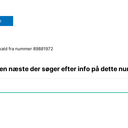
r
pkald fra nummer 89881972
n næste der søger efter info på dette n