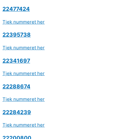
22477424
Tjek nummeret her
22395738
Tjek nummeret her
22341697
Tjek nummeret her
22288674
Tjek nummeret her
22284239
Tjek nummeret her
22200800