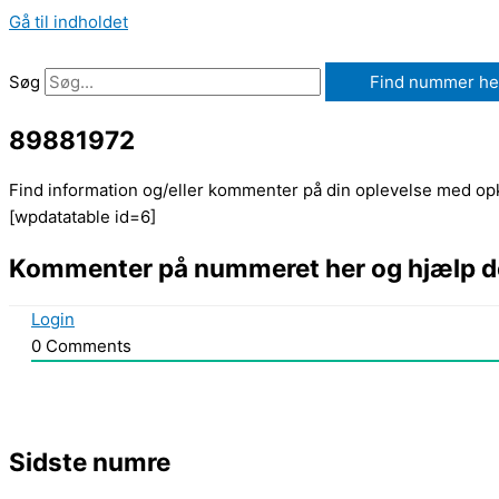
Gå til indholdet
Søg
Find nummer he
89881972
Find information og/eller kommenter på din oplevelse med o
[wpdatatable id=6]
Kommenter på nummeret her og hjælp de
Login
0
Comments
Sidste numre