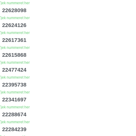
Tjek nummeret her
22628098
Tjek nummeret her
22624126
Tjek nummeret her
22617361
Tjek nummeret her
22615868
Tjek nummeret her
22477424
Tjek nummeret her
22395738
Tjek nummeret her
22341697
Tjek nummeret her
22288674
Tjek nummeret her
22284239