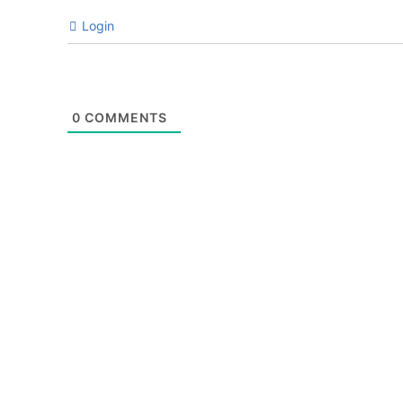
Login
0
COMMENTS