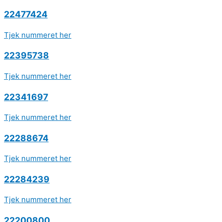
22477424
Tjek nummeret her
22395738
Tjek nummeret her
22341697
Tjek nummeret her
22288674
Tjek nummeret her
22284239
Tjek nummeret her
22200800