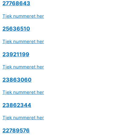
27768643
Tjek nummeret her
25636510
Tjek nummeret her
23921199
Tjek nummeret her
23863060
Tjek nummeret her
23862344
Tjek nummeret her
22789576