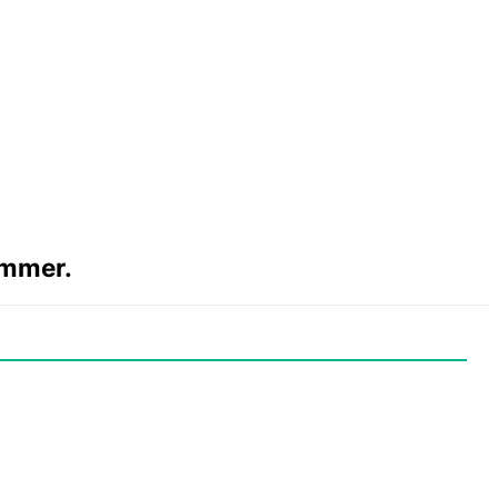
ummer.